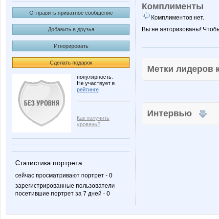
Комплименты
Отправить приватное сообщение
Комплиментов нет.
Вы не авторизованы! Чтоб
Добавить в друзья
Игнорировать
Сделать подарок
Метки лидеров
популярность:
Не участвует в
рейтинге
Интервью
Как получить
уровень?
Статистика портрета:
сейчас просматривают портрет - 0
зарегистрированные пользователи
посетившие портрет за 7 дней - 0